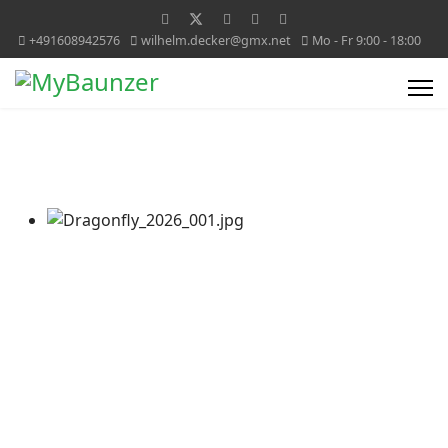
+491608942576
wilhelm.decker@gmx.net
Mo - Fr 9:00 - 18:00